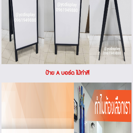
ป้าย A บอร์ด ไม้ทำสี