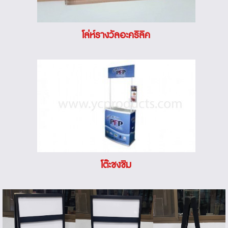
โล่ห์รางวัลอะคริลิค
โต๊ะชงชิม