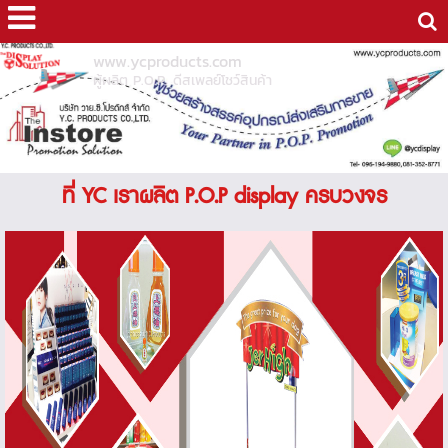
www.ycproducts.com
ผู้ผลิต P.O.P. ดีสเพลย์โชว์สินค้า
ที่ YC เราผลิต P.O.P display ครบวงจร