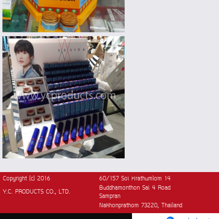
Copyright (c) 2016
60/157 Soi Krathumlom 14
Buddhamonthon Sai 4 Road
Y.C. PRODUCTS CO., LTD.
Sampran
Nakhonprathom 73220, Thailand