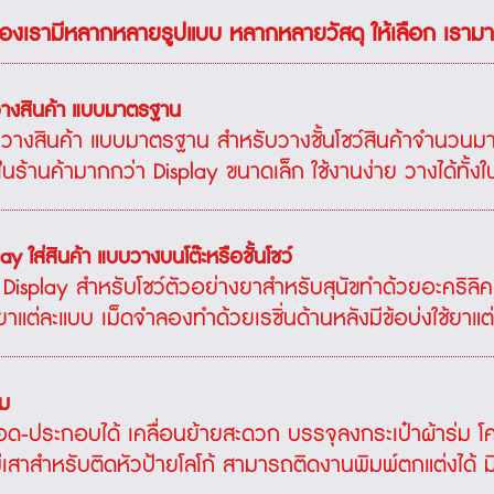
จของเรามีหลากหลายรูปแบบ หลากหลายวัสดุ ให้เลือก เรามาด
วางสินค้า แบบมาตรฐาน
 วางสินค้า แบบมาตรฐาน สำหรับวางชั้นโชว์สินค้าจำนวนม
นร้านค้ามากกว่า Display ขนาดเล็ก ใช้งานง่าย วางได้ทั้งในร้
ay ใส่สินค้า แบบวางบนโต๊ะหรือชั้นโชว์
Display สำหรับโชว์ตัวอย่างยาสำหรับสุนัขทำด้วยอะคริลิ
ยาแต่ละแบบ เม็ดจำลองทำด้วยเรซิ่นด้านหลังมีข้อบ่งใช้ยาแต่ล
ิม
ด-ประกอบได้ เคลื่อนย้ายสะดวก บรรจุลงกระเป๋าผ้าร่ม 
เสาสำหรับติดหัวป้ายโลโก้ สามารถติดงานพิมพ์ตกแต่งได้ มีให