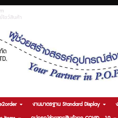
om
์โชว์สินค้า
e2order
งานมาตรฐาน Standard Display