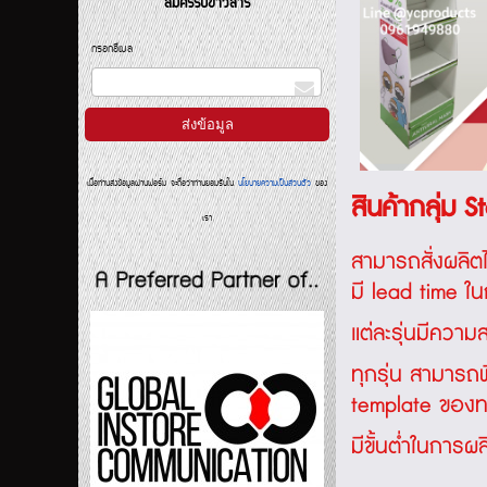
สมัครรับข่าวสาร
กรอกอีเมล
เมื่อท่านส่งข้อมูลผ่านฟอร์ม จะถือว่าท่านยอมรับใน
นโยบายความเป็นส่วนตัว
ของ
สินค้ากลุ่ม 
เรา
สามารถสั่งผลิ
มี lead time ใน
แต่ละรุ่นมีควา
ทุกรุ่น สามารถ
template ของทา
มีขั้นต่ำในการผล