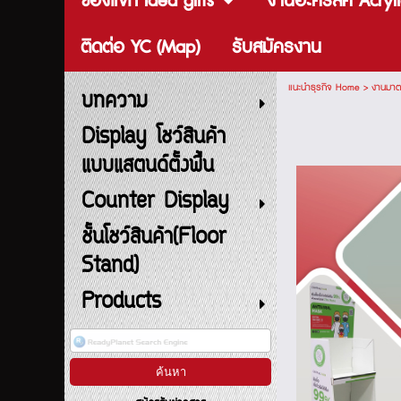
ของแจก Idea gifts
งานอะคริลิค Acryli
ติดต่อ YC (Map)
รับสมัครงาน
แนะนำธุรกิจ Home
>
งานมาต
บทความ
Display โชว์สินค้า
แบบแสตนด์ตั้งพื้น
Counter Display
ชั้นโชว์สินค้า(Floor
Stand)
Products