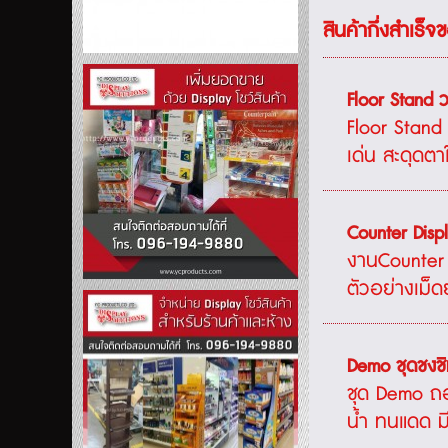
สินค้ากึ่งสำเร็
Floor Stand 
Floor Stand
เด่น สะดุดตาใ
Counter Displ
งานCounter 
ตัวอย่างเม็ด
Demo ชุดชงช
ชุด Demo ถอ
น้ำ ทนแดด มี