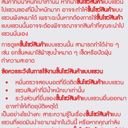
สินค้าที่มีน้ำหนักเบาเท่านั้น หากนำ
ชั้นโชว์สินค้า
แบบแขวน
ไปแขวนของที่มีน้ำหนักมาก อาจจะทำให้
ชั้นโชว์สินค้า
แบบ
แขวนพังลงมาได้ เพราะฉะนั้นหากต้องการใช้
ชั้นโชว์สินค้า
แบบแขวนนั้นอาจจะต้องพิจารณาจากสินค้าที่คุณจะนำไป
แขวนนั่นเอง
การดูแล
ชั้นโชว์สินค้า
แบบแขวนนั้น สามารถทำได้ง่าย ๆ
เช่น ยกชั้นลงมาใช้ผ้าชุบน้ำหมาด ๆ เช็ดหรือปัดฝุ่น
ทำความสะอาด
ข้อควรระวังในการใช้งานชั้นโชว์สินค้าแบบแขวน
หมั่นตรวจสอบนอตที่ยึดติด
ชั้นโชว์สินค้า
แบบแขวน
แขวนสินค้าที่มีน้ำหนักเบาเท่านั้น
ระวังส่วนที่ยื่นของ
ชั้นโชว์สินค้า
แบบแขวนยื่นออกมา
อาจทำให้เกิดอุบัติเหตุได้
เป็นอย่างไรบ้างคะ สาระความรู้ในเรื่อง
ชั้นโชว์สินค้า
แบบ
แขวนที่แอดมินนำเอามาฝากในวันนี้ หรือหากคุณกำลัง