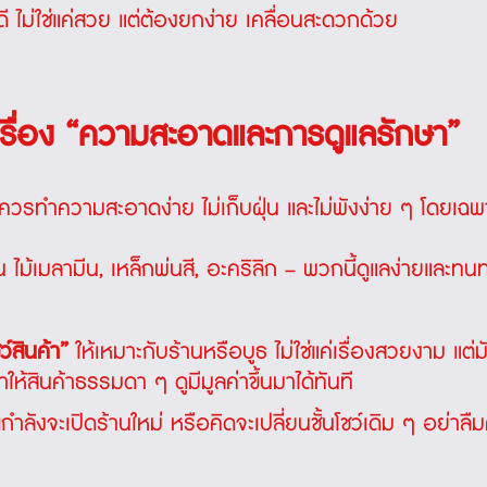
ที่ดี ไม่ใช่แค่สวย แต่ต้องยกง่าย เคลื่อนสะดวกด้วย
มเรื่อง “ความสะอาดและการดูแลรักษา”
ี่ดี ควรทำความสะอาดง่าย ไม่เก็บฝุ่น และไม่พังง่าย ๆ โดยเฉ
เช่น ไม้เมลามีน, เหล็กพ่นสี, อะคริลิก – พวกนี้ดูแลง่ายและทน
ชว์สินค้า”
ให้เหมาะกับร้านหรือบูธ ไม่ใช่แค่เรื่องสวยงาม แต
ห้สินค้าธรรมดา ๆ ดูมีมูลค่าขึ้นมาได้ทันที
กำลังจะเปิดร้านใหม่ หรือคิดจะเปลี่ยนชั้นโชว์เดิม ๆ อย่าลื