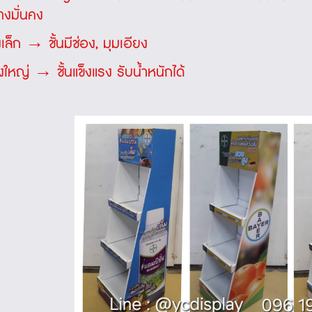
างมั่นคง
เล็ก → ชั้นมีช่อง, มุมเอียง
ั้นแข็งแรง รับน้ำหนักได้