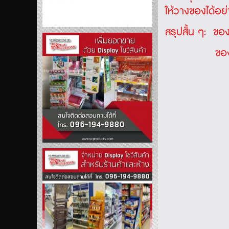
ให้วางของได้อย่
สรุปสั้น ๆ: ของ
ของใหญ่ → ช