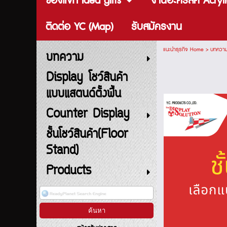
ของแจก Idea gifts
งานอะคริลิค Acryli
ติดต่อ YC (Map)
รับสมัครงาน
แนะนำธุรกิจ Home
>
บทควา
บทความ
Display โชว์สินค้า
แบบแสตนด์ตั้งพื้น
Counter Display
ชั้นโชว์สินค้า(Floor
Stand)
Products