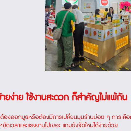
ย้ายง่าย ใช้งานสะดวก ก็สำคัญไม่แพ้กัน
้องออกบูธหรือต้องมีการเปลี่ยนมุมร้านบ่อย ๆ การเลือก “ช
ะหยัดเวลาและแรงงานไปเยอะ แถมยังจัดใหม่ได้ง่ายด้วย