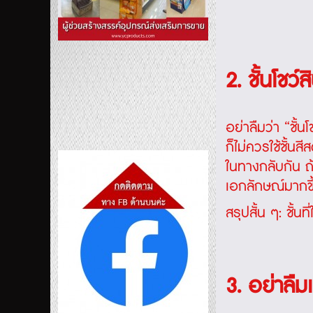
2. ชั้นโชว์
อย่าลืมว่า “ชั้
ก็ไม่ควรใช้ชั้นส
ในทางกลับกัน ถ้
เอกลักษณ์มากขึ
สรุปสั้น ๆ: ชั้น
3. อย่าลืม