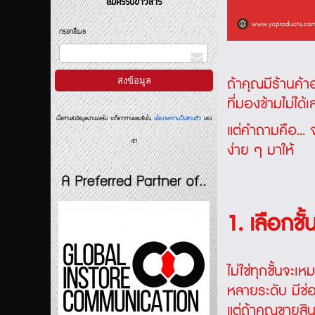
สมัครรับข่าวสาร
กรอกอีเมล
ถ้าคุณมีร้านค้า
ที่มองข้ามไม่ได้
เมื่อท่านส่งข้อมูลผ่านฟอร์ม จะถือว่าท่านยอมรับใน
นโยบายความเป็นส่วนตัว
ของ
แต่คำถามคือ... 
เรา
ง่าย ๆ มาให้
1. เลือกชั
ไม่ใช่ทุกชั้นจะเ
หลายระดับ มีช่อง
แต่ถ้าคุณขายสินค