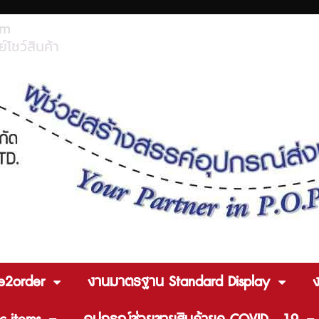
om
์โชว์สินค้า
e2order
งานมาตรฐาน Standard Display