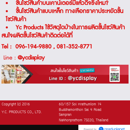
ชั้นโชว์สินค้าบนเคาน์เตอร์มีแล้วดีจริงไหม?
ชั้นโชว์สินค้าแบบเหล็ก ทางเลือกราคาประหยัดชั้น
โชว์สินค้า
Yc Products ใช้วัสดุใดบ้างในการผลิตชั้นโชว์สินค้า
สนใจผลิตชั้นโชว์สินค้าติดต่อได้ที่
Tel :
096-194-9880
,
081-352-8771
Line :
@ycdisplay
Copyright (c) 2016
60/157 Soi Krathumlom 14
Buddhamonthon Sai 4 Road
Y.C. PRODUCTS CO., LTD.
Sampran
Nakhonprathom 73220, Thailand