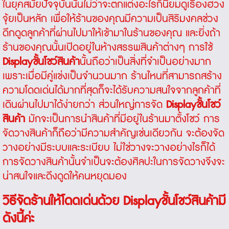
ในยุคสมัยปัจจุบันนั้นไม่ว่าจะตกแต่งอะไรก็นิยมดูเรื่องฮวง
จุ้ยเป็นหลัก เพื่อให้ร้านของคุณมีความเป็นสิริมงคลช่วง
ดึกดูดลูกค้าที่ผ่านไปมาให้เข้ามาในร้านของคุณ และยิ่งถ้า
ร้านของคุณนั้นเปิดอยู่ในห้างสรรพสินค้าต่างๆ การใช้
Display
ชั้นโชว์สินค้า
นั้นถือว่าเป็นสิ่งที่จำเป็นอย่างมาก
เพราะเมื่อมีคู่แข่งเป็นจำนวนมาก ร้านไหนที่สามารถสร้าง
ความโดดเด่นได้มากที่สุดก็จะได้รับความสนใจจากลูกค้าที่
เดินผ่านไปมาได้ง่ายกว่า ส่วนใหญ่การจัด
Display
ชั้นโชว์
สินค้า
มักจะเป็นการนำสินค้าที่มีอยู่ในร้านมาตั้งโชว์ การ
จัดวางสินค้าก็ถือว่ามีความสำคัญเช่นเดียวกัน จะต้องจัด
วางอย่างมีระบบและระเบียบ ไม่ใช่วางจะวางอย่างไรก็ได้
การจัดวางสินค้านั้นจำเป็นจะต้องศิลปะในการจัดวางจึงจะ
น่าสนใจและดึงดูดให้คนหยุดมอง
วิธีจัดร้านให้โดดเด่นด้วย
Display
ชั้นโชว์สินค้า
มี
ดังนี้ค่ะ