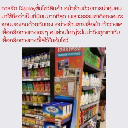
การจัด
Displayชั้นโชว์สินค้า
หน้าร้านด้วยการนำหุ่นคน
มาใช้ถือว่าเป็นที่นิยมมากที่สุด เพราะธรรมชาติของคนจะ
ชอบมองคนด้วยกันเอง อย่างร้านขายเสื้อผ้า ถ้าวางแค่
เสื้อหรือกางเกงเฉยๆ คนส่วนใหญ่จะไม่น่าดึงดูดเท่ากับ
เสื้อหรือกางเกงที่ใส่ไว้ในหุ้นโชว์