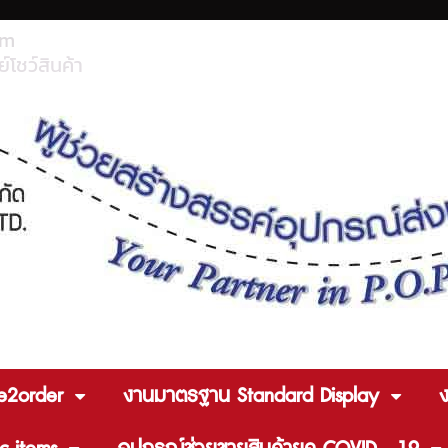
om
์โชว์สินค้า
e2order
งานมาตรฐาน Standard Display