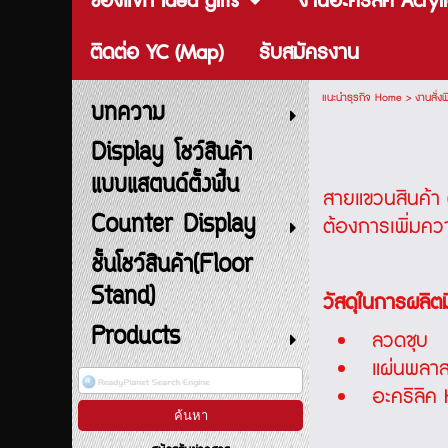
ของแจก Idea gifts
งานอะคริลิค Acryli
ติดต่อ YC (Map)
รับสมัครงาน
แนะนำธุรกิจ Home
>
งานสั่
บทความ
Display โชว์สินค้า
แบบแสตนด์ตั้งพื้น
สายแขวนสินค้า 
Counter Display
ต้องการเพิ่มคว
ชั้นโชว์สินค้า(Floor
Stand)
วัสดุในการผลิต
Products
ลวดชุบ
แผ่นพลาส
อะคริลิค 