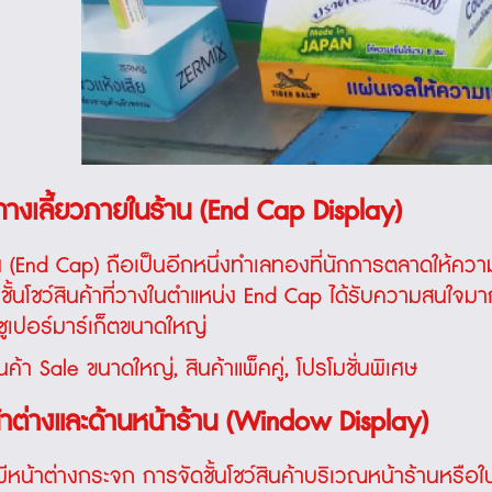
ะทางเลี้ยวภายในร้าน (End Cap Display)
น (End Cap) ถือเป็นอีกหนึ่งทำเลทองที่นักการตลาดให้ความ
 ชั้นโชว์สินค้าที่วางในตำแหน่ง End Cap ได้รับความสนใจมากก
ในซูเปอร์มาร์เก็ตขนาดใหญ่
นค้า Sale ขนาดใหญ่, สินค้าแพ็คคู่, โปรโมชั่นพิเศษ
้าต่างและด้านหน้าร้าน (Window Display)
มีหน้าต่างกระจก การจัดชั้นโชว์สินค้าบริเวณหน้าร้านหรือในหน