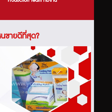
Production team ทีมงาน
หนขายดีที่สุด?