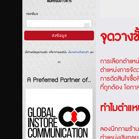
สมัครรับข่าวสาร
กรอกอีเมล
จุดวางชั
เมื่อท่านส่งข้อมูลผ่านฟอร์ม จะถือว่าท่านยอมรับใน
นโยบายความเป็นส่วนตัว
ของ
การเลือกตำแหน
เรา
ตำแหน่งการจัด
การตัดสินใจซื้อ
ที่ถูกต้อง โอกาส
ทำไมตำแหน
ลองนึกภาพร้านค้า
ตำแหน่งเชิงกลยุท