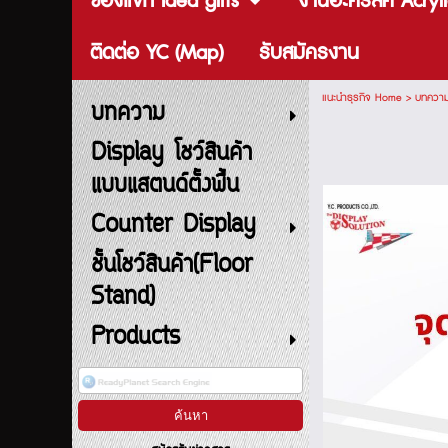
ของแจก Idea gifts
งานอะคริลิค Acryli
ติดต่อ YC (Map)
รับสมัครงาน
แนะนำธุรกิจ Home
>
บทควา
บทความ
Display โชว์สินค้า
แบบแสตนด์ตั้งพื้น
Counter Display
ชั้นโชว์สินค้า(Floor
Stand)
Products