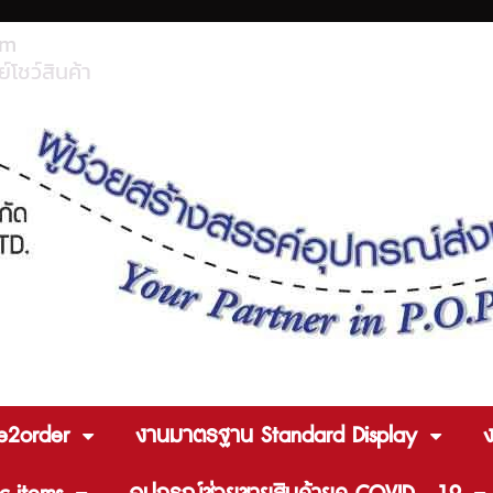
om
์โชว์สินค้า
e2order
งานมาตรฐาน Standard Display