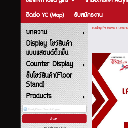
ของแจก Idea gifts
งานอะคริลิค Acryli
ติดต่อ YC (Map)
รับสมัครงาน
แนะนำธุรกิจ Home
>
บทควา
บทความ
Display โชว์สินค้า
แบบแสตนด์ตั้งพื้น
Counter Display
ชั้นโชว์สินค้า(Floor
Stand)
Products