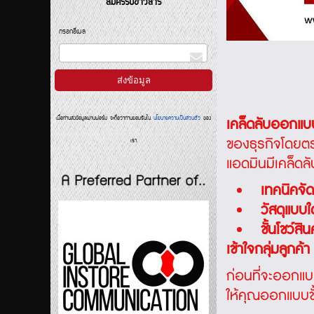
สมัครรับข่าวสาร
กรอกอีเมล
เมื่อท่านส่งข้อมูลผ่านฟอร์ม จะถือว่าท่านยอมรับใน
นโยบายความเป็นส่วนตัว
ของ
เคล็ดลับออกแบบชั
ของธุรกิจโดยตร
เรา
แอดมินมีเคล็ดลั
เทคนิคจัด
วัสดุแบบใ
ชั้นโชว์ส
เข้าใจกลุ่มลูกค้า
ก่อนที่จะออกแ
ให้คุณออกแบบชั้