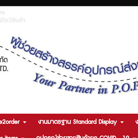
om
์โชว์สินค้า
e2order
งานมาตรฐาน Standard Display