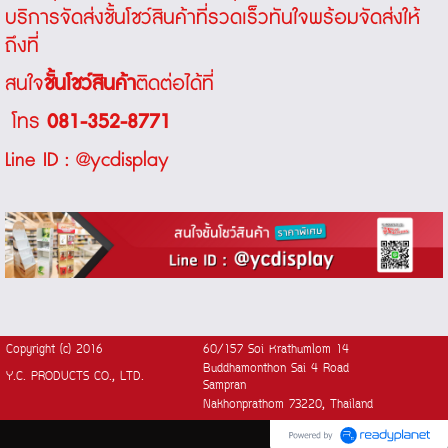
บริการจัดส่ง
ชั้นโชว์สินค้า
ที่รวดเร็วทันใจพร้อมจัดส่งให้
ถึงที่
สนใจ
ชั้นโชว์สินค้า
ติดต่อได้ที่
โทร
081-352-8771
Line ID : @ycdisplay
Copyright (c) 2016
60/157 Soi Krathumlom 14
Buddhamonthon Sai 4 Road
Y.C. PRODUCTS CO., LTD.
Sampran
Nakhonprathom 73220, Thailand