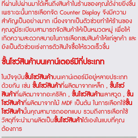
ที่ผ่านไปผ่านมาได้เห็นถึงสินค้าในร้านของคุณได้ง่ายยิ่งขึ้น
เพราะฉะนั้นการเลือกจัด
Counter Display
จึงมีความ
สำคัญเป็นอย่างมาก เนื่องจากเป็นตัวช่วยทำให้ร้านของ
คุณดูมีระเบียบสามารถจัดสินค้าให้เป็นหมวดหมู่ เพื่อให้
เกิดความสะดวกสบายในการเลือกชมสินค้าให้แก่ลูกค้า และ
ยังเป็นตัวช่วยเร่งการตัวสินใจซื้อให้รวดเร็วขึ้น
ชั้นโชว์สินค้า
บนเคาน์เตอร์มีกี่ประเภท
ในปัจจุบัน
ชั้นโชว์สินค้า
บนเคาน์เตอร์มีอยู่หลายประเภท
ด้วยกัน เช่น
ชั้นโชว์สินค้า
ที่ผลิตมาจากเหล็ก ,
ชั้นโชว์
สินค้า
ที่ผลิตมาจากอะคริลิก ,
ชั้นโชว์สินค้า
พลาสวูด ,
ชั้น
โชว์สินค้า
ที่ผลิตมาจากไม้ MDF เป็นต้น ในการเลือกใช้
ชั้น
โชว์สินค้า
นั้นคุณสามารถออกแบบ รวมถึงการเลือกใช้
วัสดุที่จะนำมาผลิตเป็น
ชั้นโชว์สินค้า
ได้เองในแบบที่คุณ
ต้องการ