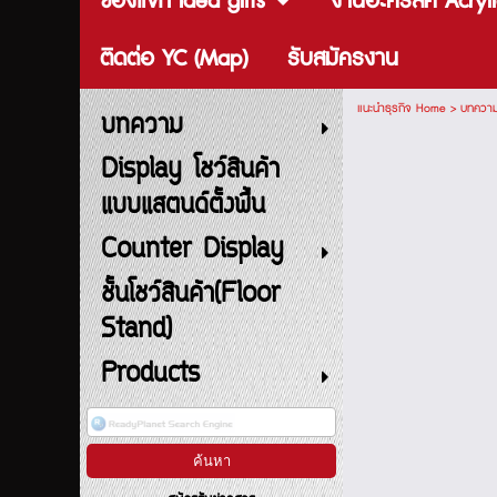
ของแจก Idea gifts
งานอะคริลิค Acryli
ติดต่อ YC (Map)
รับสมัครงาน
แนะนำธุรกิจ Home
>
บทควา
บทความ
Display โชว์สินค้า
แบบแสตนด์ตั้งพื้น
Counter Display
ชั้นโชว์สินค้า(Floor
Stand)
Products