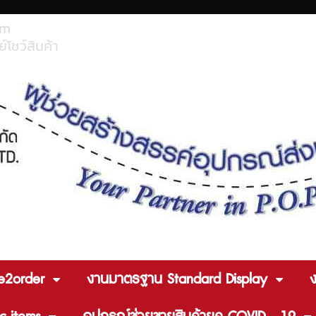
om
์โชว์สินค้า
e2order
งานมาตรฐาน Standard Display